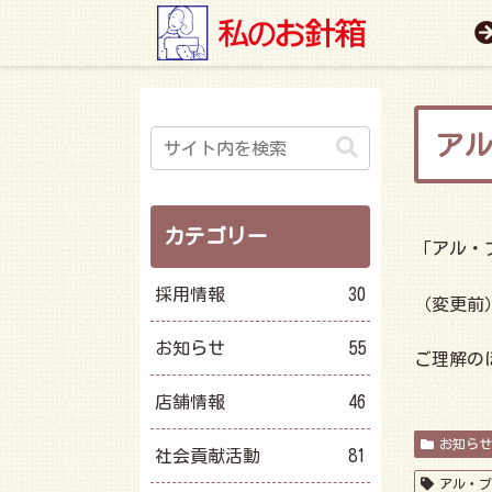
ア
カテゴリー
「アル・プ
採用情報
30
（変更前）
お知らせ
55
ご理解の
店舗情報
46
お知らせ
社会貢献活動
81
アル・プ