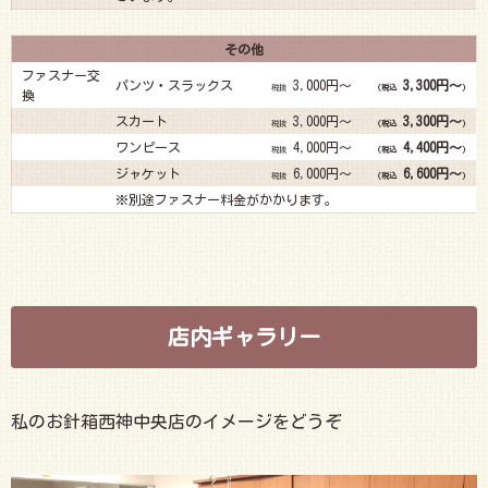
その他
ファスナー交
パンツ・スラックス
3,000円～
3,300円～
税抜
(税込
)
換
スカート
3,000円～
3,300円～
税抜
(税込
)
ワンピース
4,000円～
4,400円～
税抜
(税込
)
ジャケット
6,000円～
6,600円～
税抜
(税込
)
※別途ファスナー料金がかかります。
店内ギャラリー
私のお針箱西神中央店のイメージをどうぞ