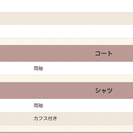
コート
筒袖
シャツ
筒袖
カフス付き