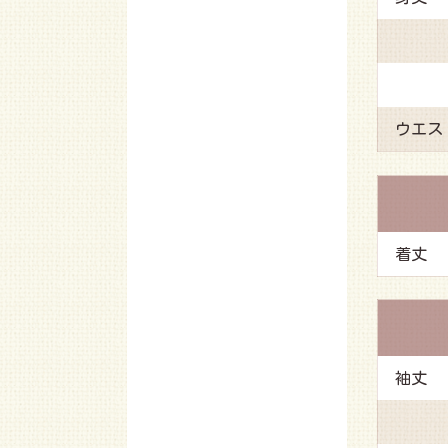
ウエス
着丈
袖丈