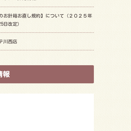
のお針箱お直し規約】について（２０２５年
25日改定）
テ川西店
情報